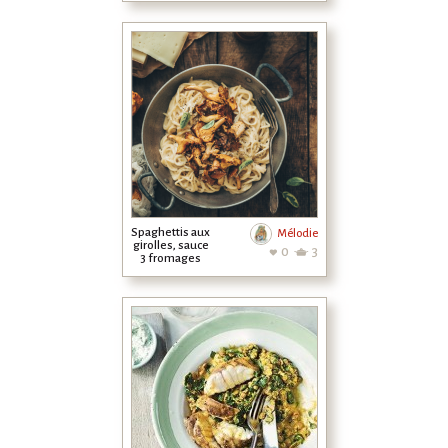
Spaghettis aux
Mélodie
girolles, sauce
0
3
3 fromages