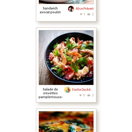
Sandwich
Alice Prévert
avocat poulet
1
3
Salade de
Emilie Duchêne
crevettes
0
3
pamplemousse
à la Thaï