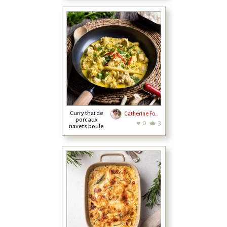
Curry thaï de
Catherine Fontaine
porc aux
0
3
navets boule
d'or