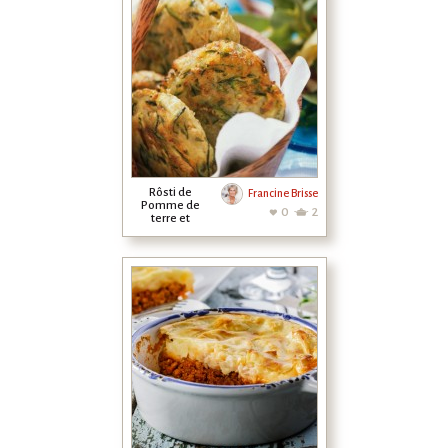
Rôsti de
Francine Brisse
Pomme de
0
2
terre et
courgette