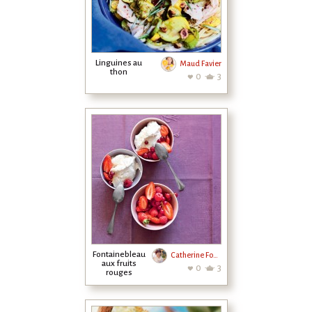
Linguines au
Maud Favier
thon
0
3
Fontainebleau
Catherine Fontaine
aux fruits
0
3
rouges