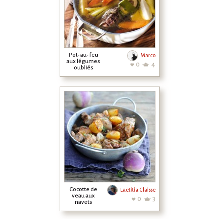
Pot-au-feu
Marco
aux légumes
0
4
oubliés
Cocotte de
Laëtitia Claisse
veau aux
0
3
navets
caramélisés