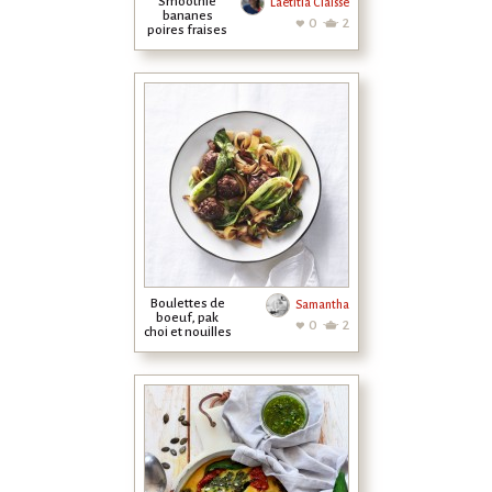
Smoothie
Laëtitia Claisse
bananes
0
2
poires fraises
kiwi
Boulettes de
Samantha
boeuf, pak
0
2
choi et nouilles
de riz