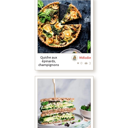
Quiche aux
Mélodie
épinards,
0
3
champignons
et chèvre