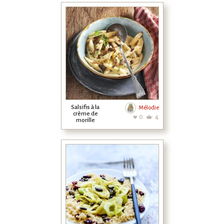
Salsifis à la
Mélodie
crème de
0
4
morille