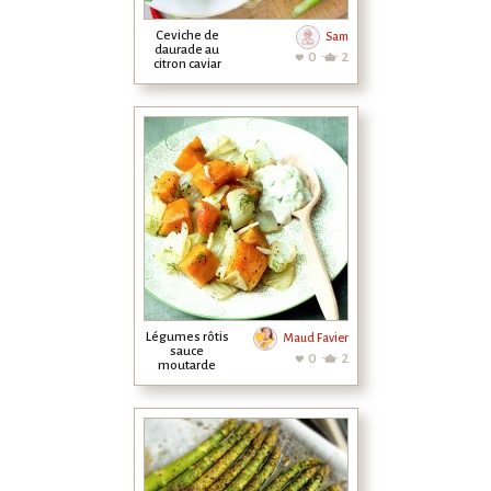
Ceviche de
Sam
daurade au
0
2
citron caviar
Légumes rôtis
Maud Favier
sauce
0
2
moutarde