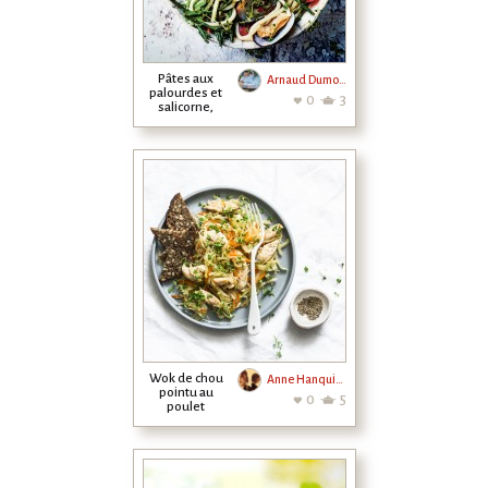
Pâtes aux
Arnaud Dumoulin
palourdes et
0
3
salicorne,
sauce
pimentée
Wok de chou
Anne Hanquiez
pointu au
0
5
poulet