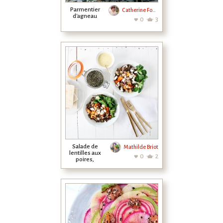
Parmentier
Catherine Fontaine
d'agneau
0
3
Salade de
Mathilde Briot
lentilles aux
0
2
poires,
courges rôties
et...