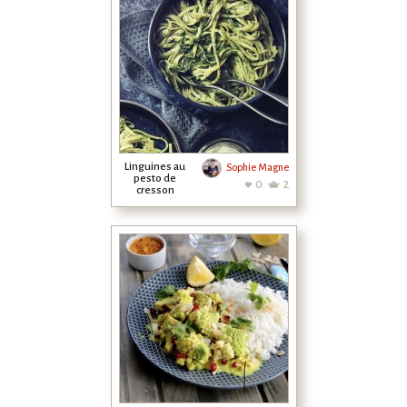
Linguines au
Sophie Magne
pesto de
0
2
cresson
amandes et
pécorino