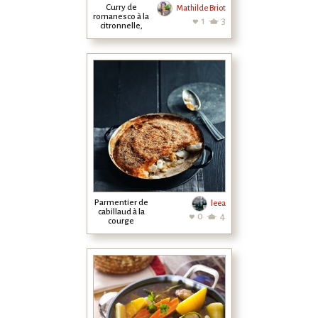
Curry de
Mathilde Briot
romanesco à la
1
3
citronnelle,
grenade et
amandes
Parmentier de
leea
cabillaud à la
0
4
courge
butternut