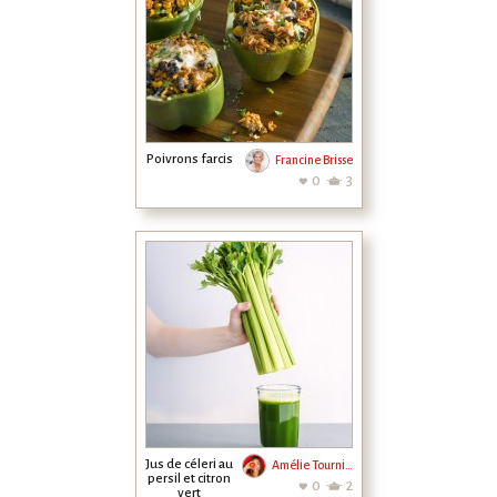
Poivrons farcis
Francine Brisse
0
3
Jus de céleri au
Amélie Tournier
persil et citron
0
2
vert