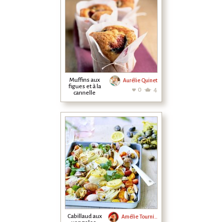
Muffins aux
Aurélie Quinet
figues et à la
0
4
cannelle
Cabillaud aux
Amélie Tournier