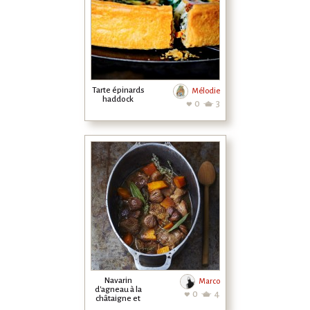
Tarte épinards
Mélodie
haddock
0
3
Navarin
Marco
d'agneau à la
0
4
châtaigne et
potiron