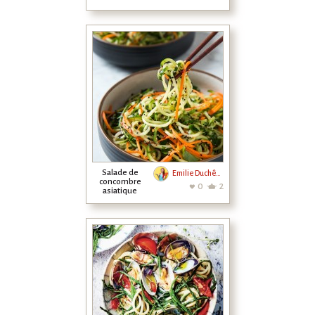
Salade de
Emilie Duchêne
concombre
0
2
asiatique