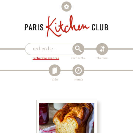
recherche avancée
recherche
thèmes
aide
menus