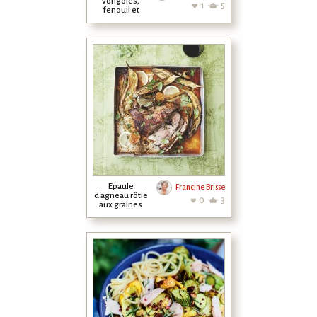
vongoles,
1
5
fenouil et
tomates
cerises
Epaule
Francine Brisse
d'agneau rôtie
0
3
aux graines
d'anis, ail et
aubergines