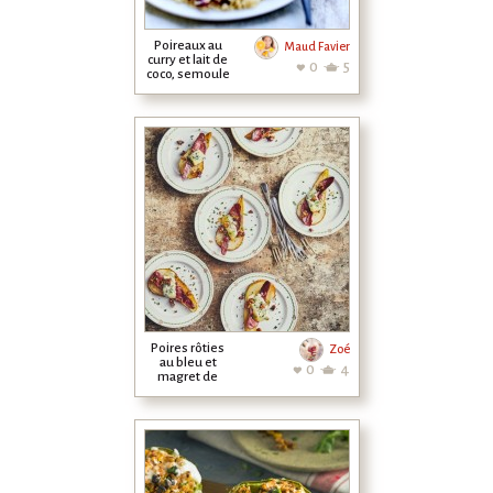
Poireaux au
Maud Favier
curry et lait de
0
5
coco, semoule
et cranberries
Poires rôties
Zoé
au bleu et
0
4
magret de
canard