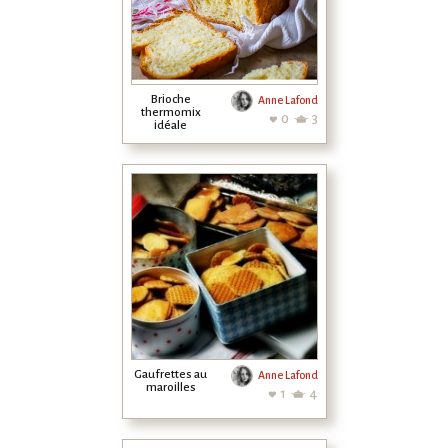
Brioche
Anne Lafond
thermomix
0
3
idéale
Gaufrettes au
Anne Lafond
maroilles
1
4