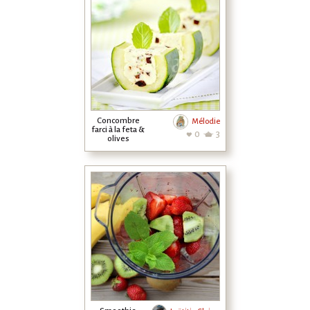
Concombre
Mélodie
farci à la feta &
0
3
olives