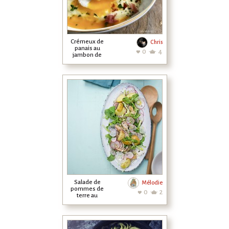
Crémeux de
Chris
panais au
0
4
jambon de
parme et son
oeuf poché
Salade de
Mélodie
pommes de
0
2
terre au
hareng fumé
et cresson