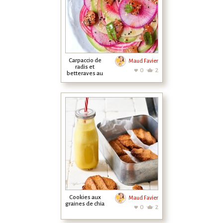
Carpaccio de
Maud Favier
radis et
0
2
betteraves au
saumon fumé
Cookies aux
Maud Favier
graines de chia
0
2