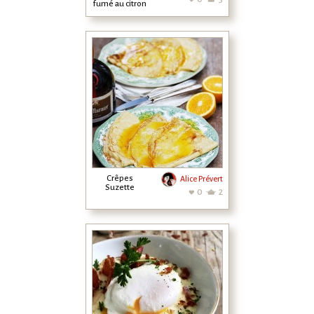
fumé au citron
confit
Crêpes
Alice Prévert
Suzette
0
2