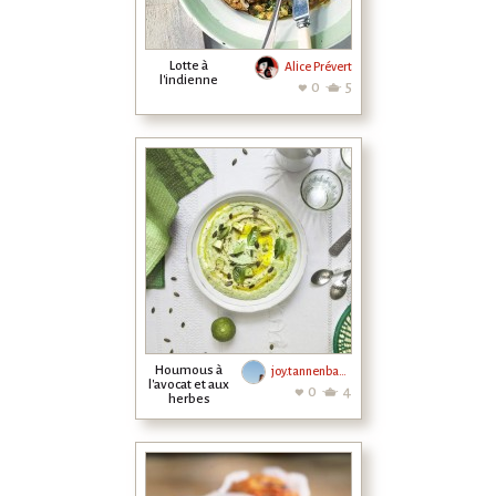
Lotte à
Alice Prévert
l'indienne
0
5
Houmous à
joy.tannenbaum
l'avocat et aux
0
4
herbes