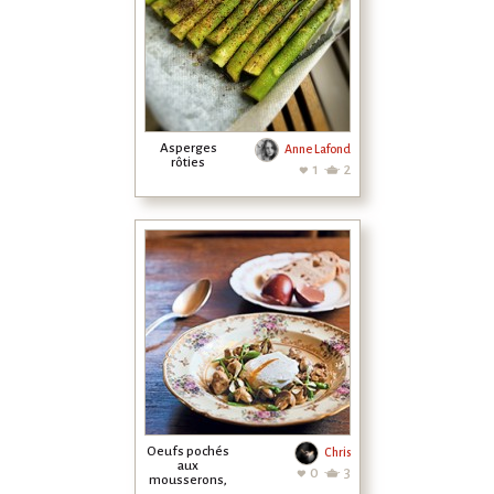
Asperges
Anne Lafond
rôties
1
2
Oeufs pochés
Chris
aux
0
3
mousserons,