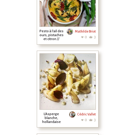
Pesto à l'ail des
Mathilde Briot
ours, pistaches
0
3
et citron //
Clafoutis au ...
L'Asperge
Cédric Vallet
blanche,
0
3
hollandaise
curry-café,
citron caviar...