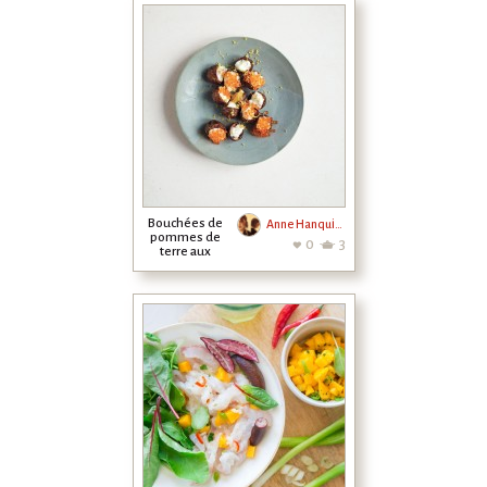
Bouchées de
Anne Hanquiez
pommes de
0
3
terre aux
oeufs de
saumon