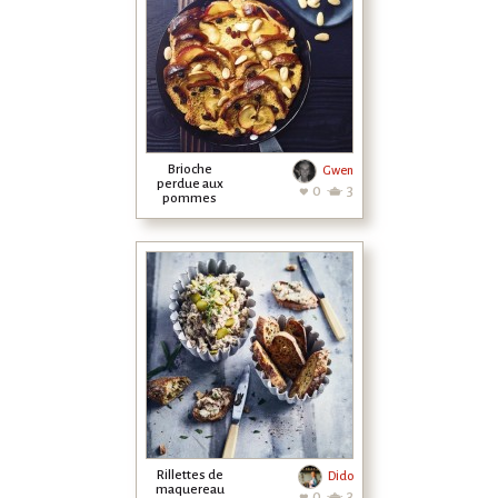
Brioche
Gwen
perdue aux
0
3
pommes
Rillettes de
Dido
maquereau
0
3