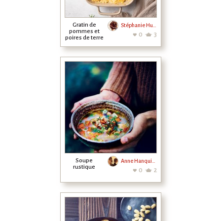
Gratin de
Stéphanie Hurrier
pommes et
0
3
poires de terre
Soupe
Anne Hanquiez
rustique
0
2