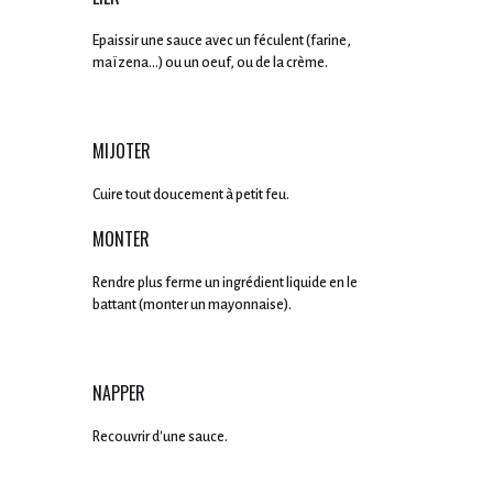
Epaissir une sauce avec un féculent (farine,
maïzena...) ou un oeuf, ou de la crème.
MIJOTER
Cuire tout doucement à petit feu.
MONTER
Rendre plus ferme un ingrédient liquide en le
battant (monter un mayonnaise).
NAPPER
Recouvrir d'une sauce.