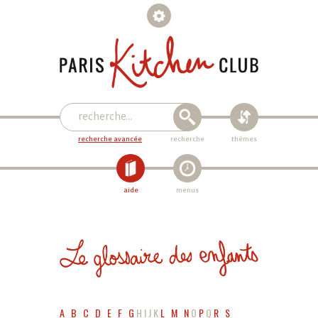
recherche avancée
recherche
thèmes
aide
menus
A
B
C
D
E
F
G
H
I
J
K
L
M
N
O
P
Q
R
S