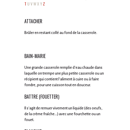
T
U
V
W
X
Y
Z
ATTACHER
Brûler en restant collé au fond de la casserole.
BAIN-MARIE
Une grande casserole remplie d'eau chaude dans
laquelle on trempe une plus petite casserole ou un
récipient qui contient l'aliment à cuire ou à faire
fondre, pour une cuisson tout en douceur.
BATTRE (FOUETTER)
Il s'agit de remuer vivement un liquide (des oeufs,
de la crème fraîche...) avec une fourchette ou un
fouet.