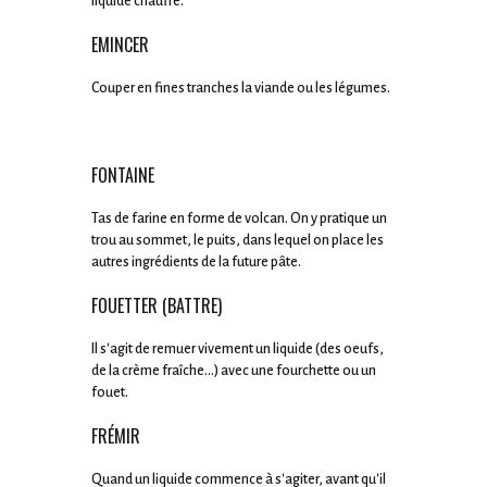
liquide chauffé.
EMINCER
Couper en fines tranches la viande ou les légumes.
FONTAINE
Tas de farine en forme de volcan. On y pratique un
trou au sommet, le puits, dans lequel on place les
autres ingrédients de la future pâte.
FOUETTER (BATTRE)
Il s'agit de remuer vivement un liquide (des oeufs,
de la crème fraîche...) avec une fourchette ou un
fouet.
FRÉMIR
Quand un liquide commence à s'agiter, avant qu'il