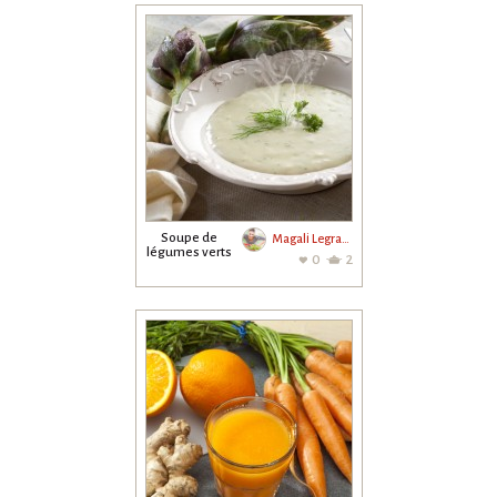
Soupe de
Magali Legrand
légumes verts
0
2