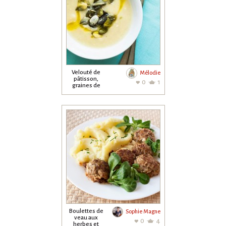
Velouté de
Mélodie
pâtisson,
0
1
graines de
courges
Boulettes de
Sophie Magne
veau aux
0
4
herbes et