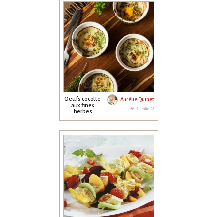
Oeufs cocotte
Aurélie Quinet
aux fines
0
2
herbes