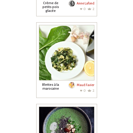
Crème de
Anne Lafond
petits pois
0
2
glacée
Blettes à la
Maud Favier
marocaine
0
2