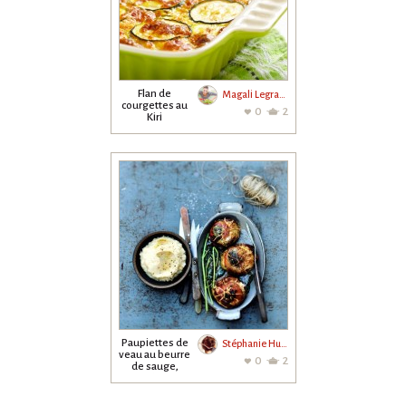
Flan de
Magali Legrand
courgettes au
0
2
Kiri
Paupiettes de
Stéphanie Hurrier
veau au beurre
0
2
de sauge,
purée de
céleri...