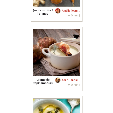
Jus de carotte à
Amélie Tournier
l'orange
0
3
Crème de
Anne Hanquiez
topinambours
0
3