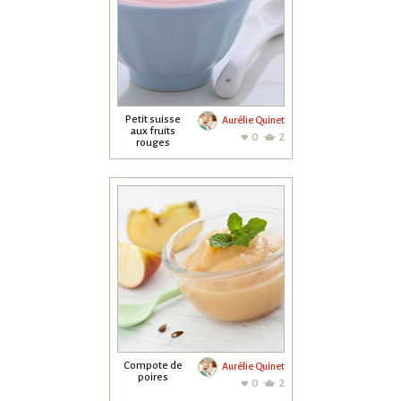
Petit suisse
Aurélie Quinet
aux fruits
0
2
rouges
Compote de
Aurélie Quinet
poires
0
2