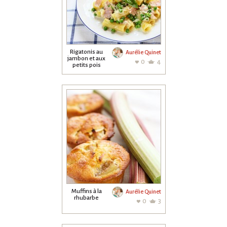
Rigatonis au
Aurélie Quinet
jambon et aux
0
4
petits pois
Muffins à la
Aurélie Quinet
rhubarbe
0
3