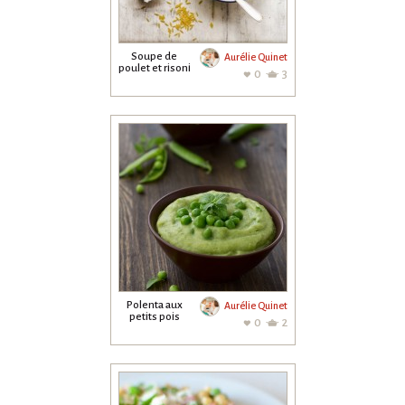
Soupe de
Aurélie Quinet
poulet et risoni
0
3
Polenta aux
Aurélie Quinet
petits pois
0
2