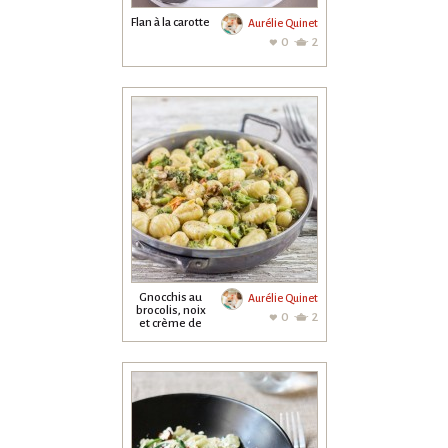
Flan à la carotte
Aurélie Quinet
0
2
Gnocchis au
Aurélie Quinet
brocolis, noix
0
2
et crème de
parmesan