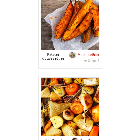
Patates
Mathilde Briot
douces rôties
0
2