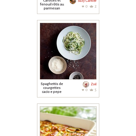
Carottes et
Suzy Garnier
fenouil rôtis au
0
2
parmesan
croquant
Spaghettis de
Zoé
courgettes
0
5
cacio e pepe