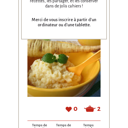
panais
recettes, les partager, et les conserver
dans de jolis cahiers !
by
Aurélie Quinet
Merci de vous inscrire à partir
d'un
ordinateur ou d'une tablette.
0
2
Temps de
Temps de
Temps