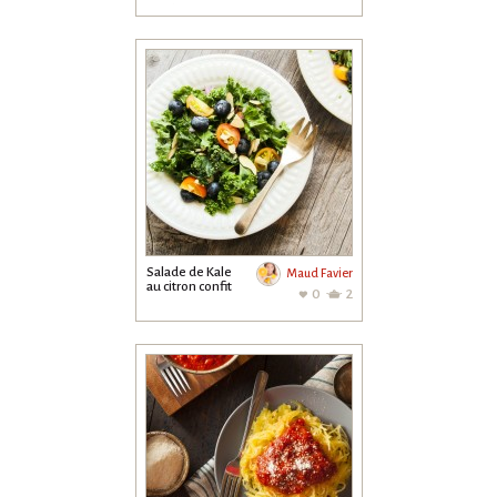
purée maison
Salade de Kale
Maud Favier
au citron confit
0
2