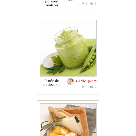
poisson
0
5
maison
Purée de
Aurélie Quinet
petits pois
0
2