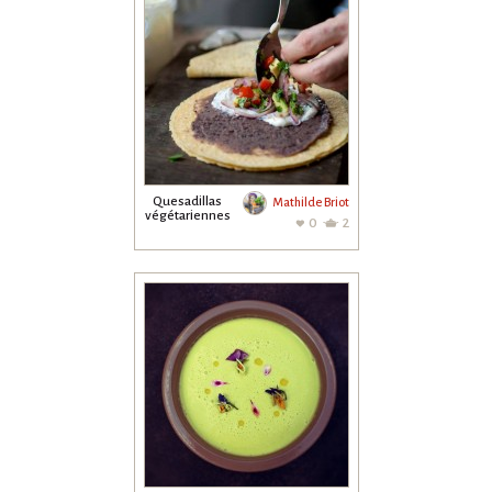
Quesadillas
Mathilde Briot
végétariennes
0
2