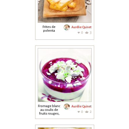
Frites de
Aurélie Quinet
polenta
0
3
Fromage blanc
Aurélie Quinet
au coulis de
0
2
fruits rouges,
éclats de...