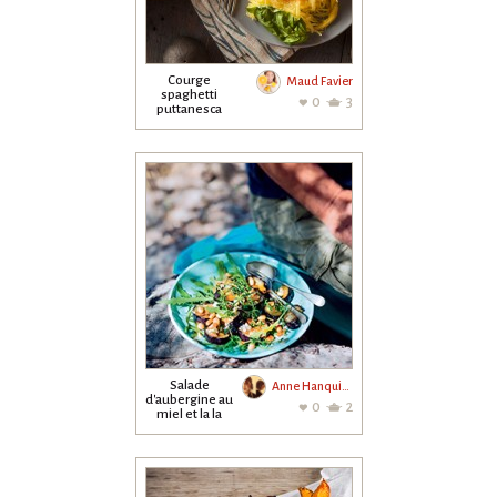
Courge
Maud Favier
spaghetti
0
3
puttanesca
Salade
Anne Hanquiez
d'aubergine au
0
2
miel et la la
feta