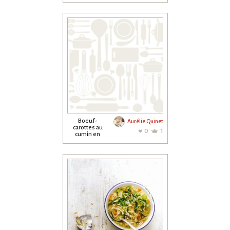
Boeuf-
Aurélie Quinet
carottes au
0
1
cumin en
gratin