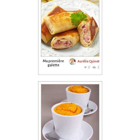
Ma première
Aurélie Quinet
galette
0
2