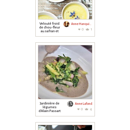
Velouté froid
Anne Hanquiez
de chou-fleur
0
1
au safran et
fleurs de...
Jardinière de
Anne Lafond
légumes
0
4
d'Alain Passart