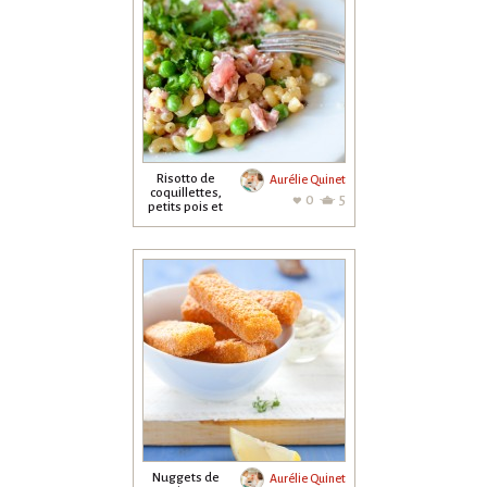
Risotto de
Aurélie Quinet
coquillettes,
0
5
petits pois et
lardons
Nuggets de
Aurélie Quinet