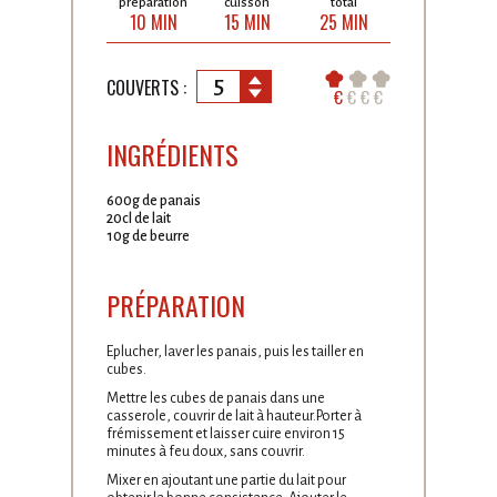
préparation
cuisson
total
10 MIN
15 MIN
25 MIN
5
COUVERTS :
€
€
€
€
INGRÉDIENTS
600g de panais
20cl de lait
10g de beurre
PRÉPARATION
Eplucher, laver les panais, puis les tailler en
cubes.
Mettre les cubes de panais dans une
casserole, couvrir de lait à hauteur.Porter à
frémissement et laisser cuire environ 15
minutes à feu doux, sans couvrir.
Mixer en ajoutant une partie du lait pour