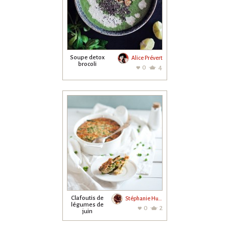
Soupe detox
Alice Prévert
brocoli
0
4
Clafoutis de
Stéphanie Hurrier
légumes de
0
2
juin