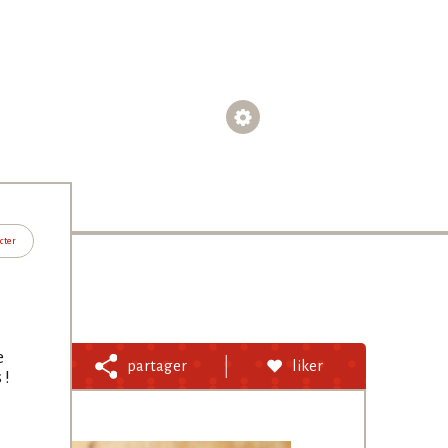
cter
e
er
partager
liker
 !