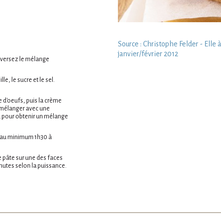
Source : Christophe Felder - Elle 
janvier/février 2012
s versez le mélange
le, le sucre et le sel.
e d'oeufs, puis la crème
e mélanger avec une
au pour obtenir un mélange
te au minimum 1h30 à
de pâte sur une des faces
inutes selon la puissance.