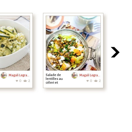
Salade de
Muffins
Magali Legrand
Magali Legrand
lentilles au
d'épeautr
0
2
0
2
céleri et
complet 
haddock
fromage 
chèvre,
tomates..