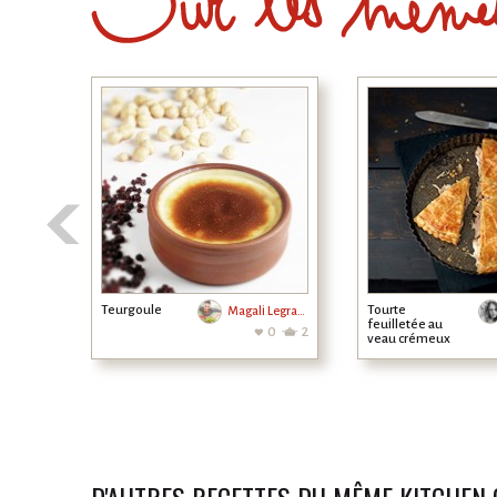
Teurgoule
Tourte
Magali Legrand
feuilletée au
0
2
veau crémeux
et aux
champignons