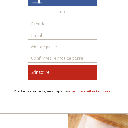
ou
Temps
total
44 MIN
DIFFICULTÉ :
COÛT :
€
€
€
€
S'inscrire
En créant votre compte, vos acceptez les
conditions d'utilisation du site.