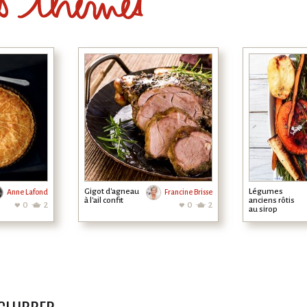
Gigot d'agneau
Légumes
Anne Lafond
Francine Brisse
à l'ail confit
anciens rôtis
0
2
0
2
au sirop
d'érable