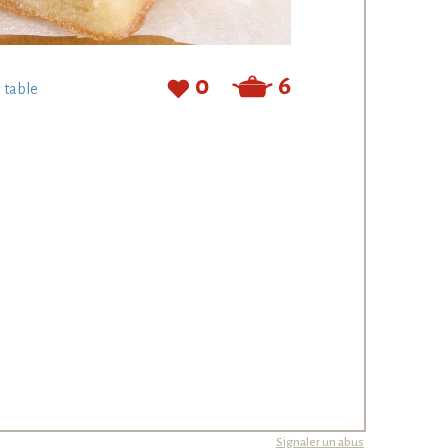
0
6
à table
Signaler un abus