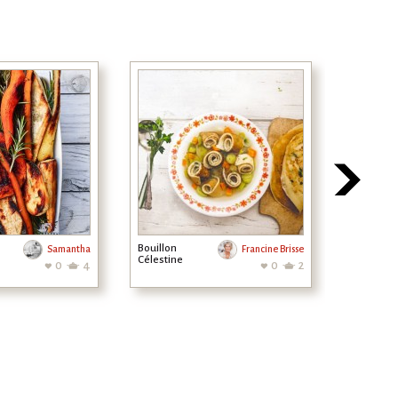
Bouillon
Fondant a
Samantha
Francine Brisse
Célestine
pommes e
0
4
0
2
la cannell