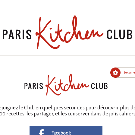
Se conne
recherche
thèmes
aide
menus
ejoignez le Club en quelques secondes pour découvrir plus d
cahier
ajouter à mon menu
imprim
00 recettes, les partager, et les conserver dans de jolis cahiers