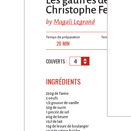
Les gaufres de
Christophe Felder
by
Magali Legrand
Temps de préparation
Temps de cuisson
20 MIN
24 MIN
4
COUVERTS :
INGRÉDIENTS
250g de farine
2 oeufs
1/2 gousse de vanille
30g de sucre
1 pincée de sel
60g de beurre
15cl de lait
15g de levure de boulanger