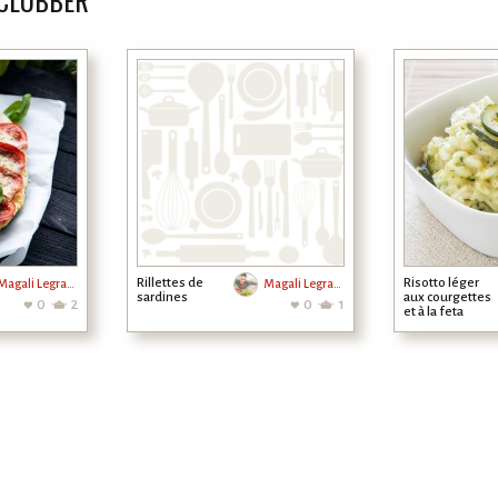
 CLUBBER
Rillettes de
Risotto léger
Magali Legrand
Magali Legrand
sardines
aux courgettes
0
2
0
1
et à la feta