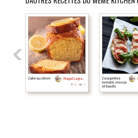
D'AUTRES RECETTES DU MÊME KITCHEN
Cake au citron
Courgettes
Magali Legrand
tomate, mozza
0
1
et basilic