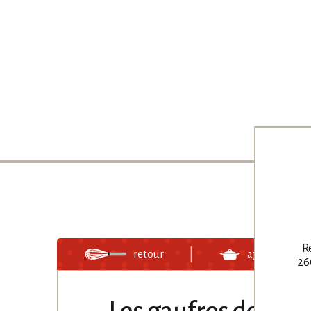
R
retour
ajouter à un 
26