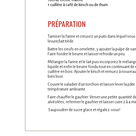
10cl de crème fraîche
1 cuillère à café de kirsch ou de rhum
PRÉPARATION
Tamiser la farine et creusez un puits dans lequel vou
levure/lait tiède.
Battre les oeufs en omelette, y ajouter la pulpe de vanil
Faire fondre le beurre et laisser refroidir un peu.
Mélanger la farine et le lait puis incorporez le mélang
liquide et enfin le beurre fondu tout en continuant d
cuillére en bois. Ajouter le kirsch et remuez à nouve
bien lisse.
Couvrir le saladier d'un torchon et laisser lever la pâ
température ambiante.
Faire chauffer le gaufrier. Verser une petite quantité 
alvéolées, refermer le gaufrier et laisser cuire 2 à 4 m
Saupoudrer de sucre glace et régalez-vous!