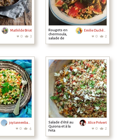
Rougets en
Mathilde Briot
Emilie Duchêne
chermoula,
0
3
0
2
salade de
couscous
Salade d'été au
joy.tannenbaum
Alice Prévert
Quiona et à la
0
4
0
2
Feta