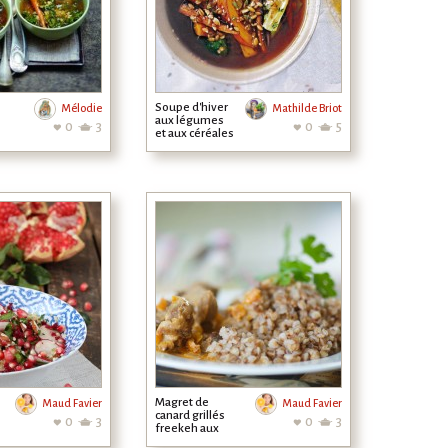
Soupe d'hiver
Mélodie
Mathilde Briot
aux légumes
0
3
0
5
et aux céréales
Magret de
Maud Favier
Maud Favier
canard grillés
0
3
0
3
freekeh aux
herbes &