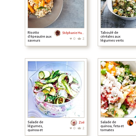
Risotto
Taboulé de
Stéphanie Hurrier
d'épeautre aux
céréales aux
0
2
saveurs
légumes verts
d'automne
Salade de
Salade de
Zoé
légumes,
quinoa, feta et
0
2
quinoa et
tomates
grenade