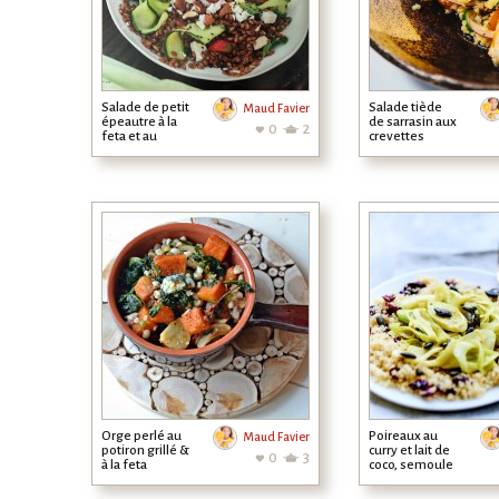
Salade de petit
Salade tiède
Maud Favier
épeautre à la
de sarrasin aux
0
2
feta et au
crevettes
concombre
Orge perlé au
Poireaux au
Maud Favier
potiron grillé &
curry et lait de
0
3
à la feta
coco, semoule
et cranberries