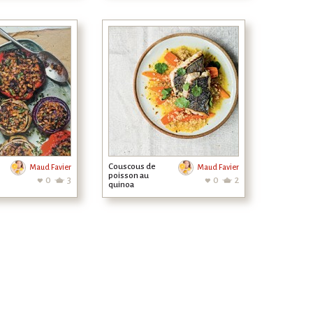
Couscous de
Maud Favier
Maud Favier
poisson au
0
3
0
2
quinoa