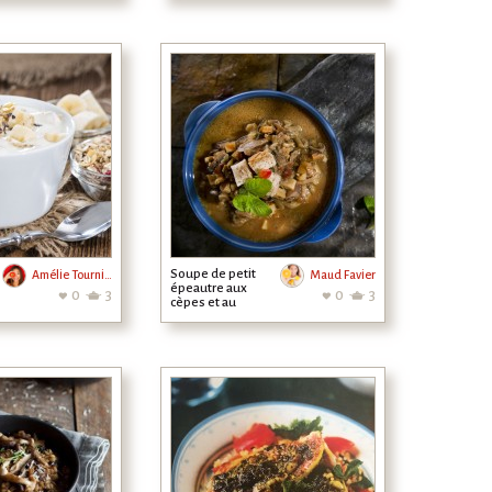
citron confit
Soupe de petit
Amélie Tournier
Maud Favier
épeautre aux
0
3
0
3
cèpes et au
poulet