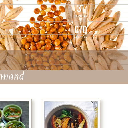
31
recettes
670
abonnés
urmand