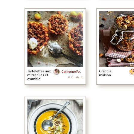
Tartelettes aux
Granola
Catherine Fontaine
mirabelles et
maison
0
4
crumble
quinoa-avoine