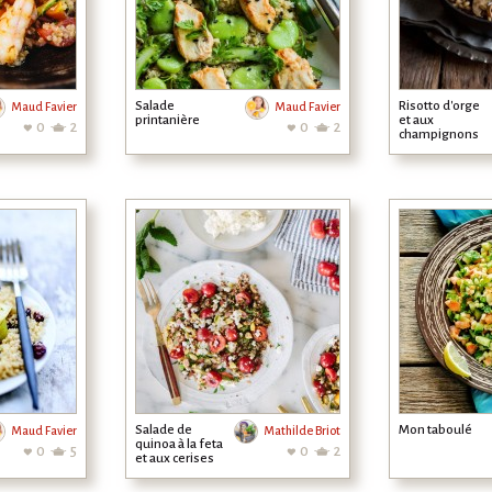
Salade
Risotto d'orge
Maud Favier
Maud Favier
printanière
et aux
0
2
0
2
champignons
Salade de
Mon taboulé
Maud Favier
Mathilde Briot
quinoa à la feta
0
5
0
2
et aux cerises