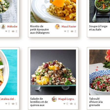
Risotto de
Soupe à l'orge
Mélodie
Maud Favier
petit épeautre
et au kale
0
2
0
2
aux châtaignes
& au potiron
Salade de
Taboulé
Catalina del Sol
Magali Legrand
lentilles et de
d'hiver à la
0
5
0
4
quinoa aux
grenade
mandarines et