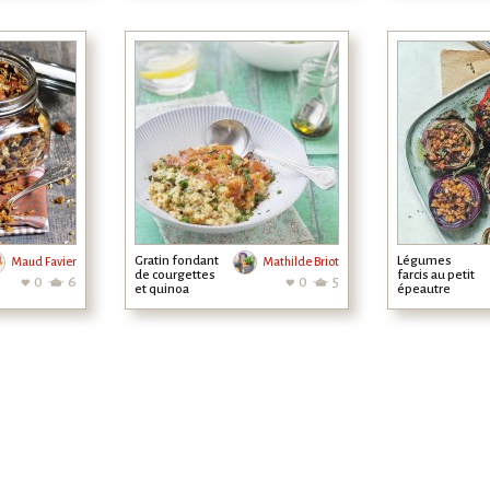
Gratin fondant
Légumes
Maud Favier
Mathilde Briot
de courgettes
farcis au petit
0
6
0
5
et quinoa
épeautre