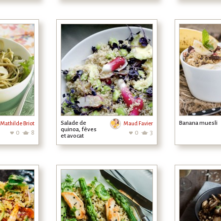
aux...
Salade de
Banana muesli
Mathilde Briot
Maud Favier
quinoa, fèves
0
8
0
3
et avocat