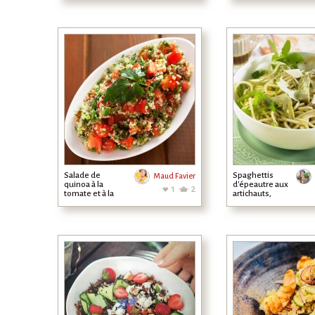
Salade de
Spaghettis
Maud Favier
quinoa à la
d'épeautre aux
1
2
tomate et à la
artichauts,
menthe
miel et citron