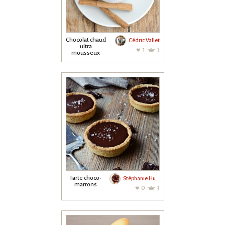
Chocolat chaud
Cédric Vallet
ultra
1
3
mousseux
Tarte choco-
Stéphanie Hurrier
marrons
0
3