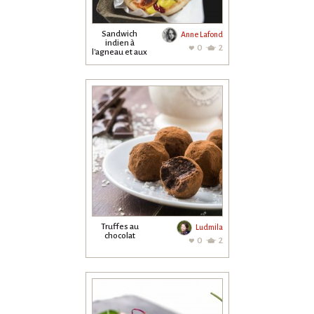
Sandwich
Anne Lafond
indien à
0
2
l'agneau et aux
figues
Truffes au
Ludmila
chocolat
0
2