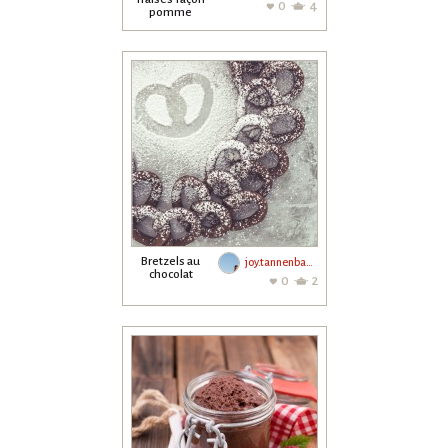
0
4
pomme
d'amour
Bretzels au
joy.tannenbaum
chocolat
0
2