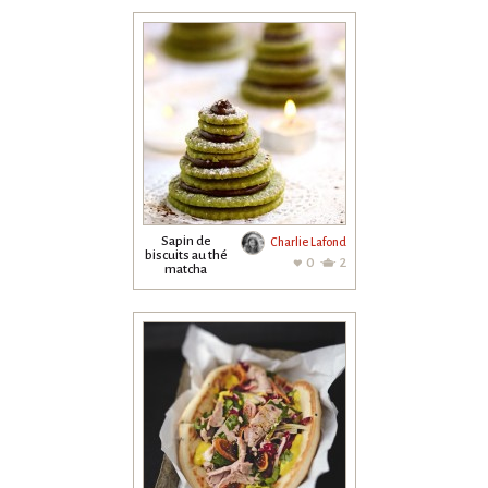
Sapin de
Charlie Lafond
biscuits au thé
0
2
matcha