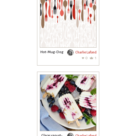
Hot-Mug-Dog
Charlie Lafond
0
1
Glace yaourt-
Charlie Lafond