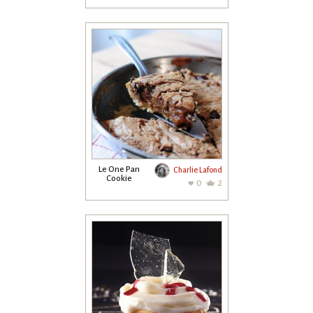
sans alcool
Le One Pan
Charlie Lafond
Cookie
0
2