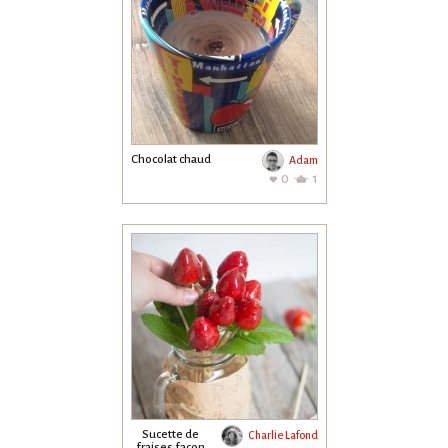
Chocolat chaud
Adam
0
1
Sucette de
Charlie Lafond
fraises façon