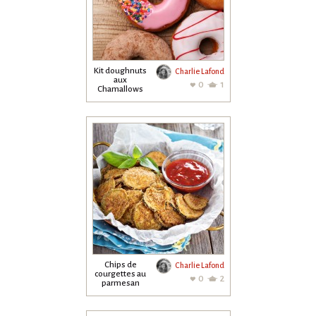
Kit doughnuts
Charlie Lafond
aux
0
1
Chamallows
Chips de
Charlie Lafond
courgettes au
0
2
parmesan