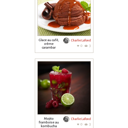
Glace au café,
Charlie Lafond
crème
0
3
carambar
Mojito
Charlie Lafond
framboise au
0
3
kombucha