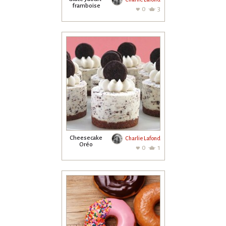
framboise
0
3
Cheesecake
Charlie Lafond
Oréo
0
1