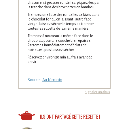
chacun en 4 grosses rondelles, piquez-les par
la tranche dans des brochettes en bambou.
Trempez une face des rondelles de kiwis dans
le chocolat fondu en laissant l'autre face
vierge. Laissez sécher le temps de tremper
toutes les sucette de la même manière.
Trempez à nouveau la même face dans le
chocolat, pour une couche bien épaisse.
Parsemez immédiatement d'éclats de
noisettes, puis laissez sécher.
Réservez environ 30 min au frais avant de
servir.
Source :
Au féminin
Signaler un abus
ILS ONT PARTAGÉ CETTE RECETTE !