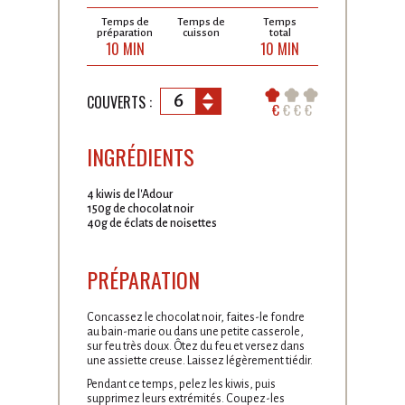
Temps de
Temps de
Temps
préparation
cuisson
total
10 MIN
10 MIN
6
COUVERTS :
€
€
€
€
INGRÉDIENTS
4 kiwis de l'Adour
150g de chocolat noir
40g de éclats de noisettes
PRÉPARATION
Concassez le chocolat noir, faites-le fondre
au bain-marie ou dans une petite casserole,
sur feu très doux. Ôtez du feu et versez dans
une assiette creuse. Laissez légèrement tiédir.
Pendant ce temps, pelez les kiwis, puis
supprimez leurs extrémités. Coupez-les