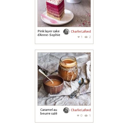
Pink layer cake
Charlie Lafond
d'Anne-Sophie
1
2
Caramel au
Charlie Lafond
beurre salé
0
1