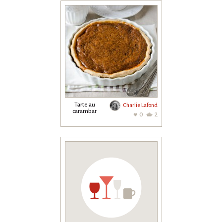
Tarte au
Charlie Lafond
carambar
0
2