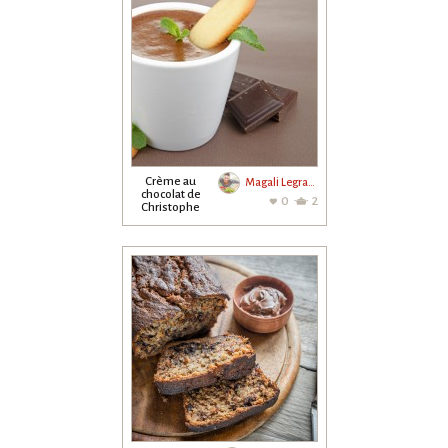
Crème au
Magali Legrand
chocolat de
0
2
Christophe
Felder