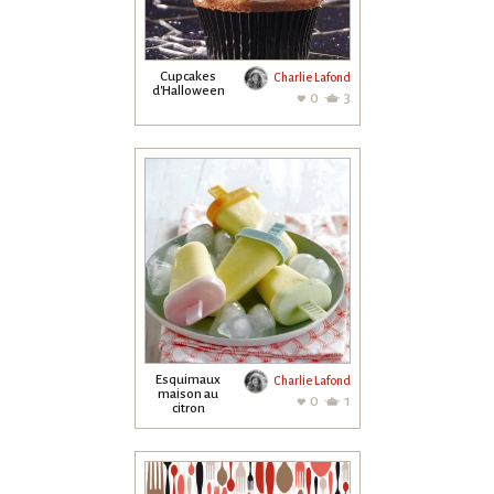
Cupcakes
Charlie Lafond
d'Halloween
0
3
Esquimaux
Charlie Lafond
maison au
0
1
citron