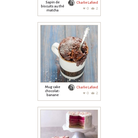
Sapin de
Charlie Lafond
biscuits au thé
0
2
matcha
Mug cake
Charlie Lafond
chocolat-
0
2
banane