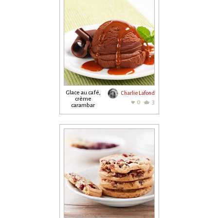
Glace au café,
Charlie Lafond
crème
0
3
carambar