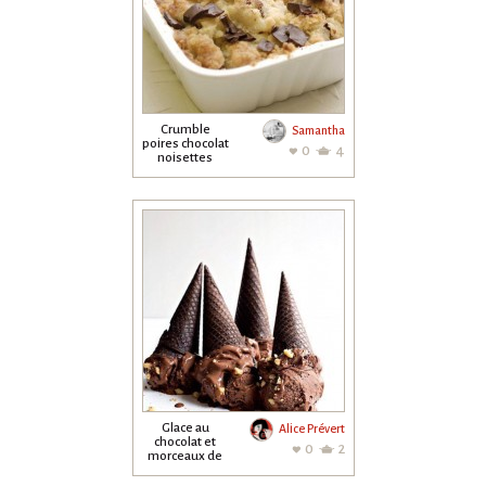
Crumble
Samantha
poires chocolat
0
4
noisettes
Glace au
Alice Prévert
chocolat et
0
2
morceaux de
brownie