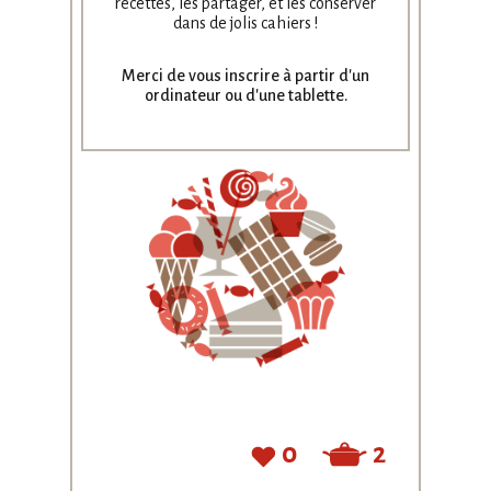
kiwi au
recettes, les partager, et les conserver
dans de jolis cahiers !
chocolat
Merci de vous inscrire à partir
d'un
by
Charlie Lafond
ordinateur ou d'une tablette.
0
2