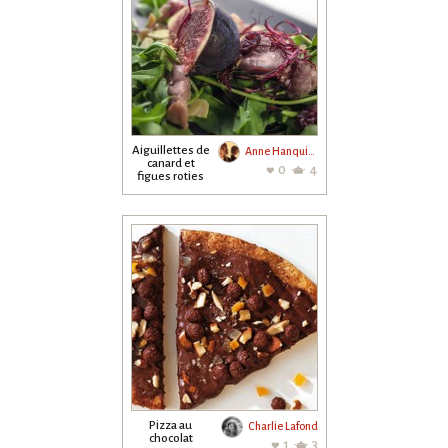
Aiguillettes de
Anne Hanquiez
canard et
0
4
figues roties
au miel,
romarin et ...
Pizza au
Charlie Lafond
chocolat
1
3