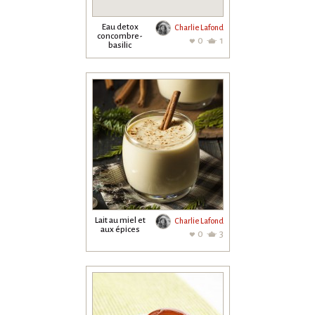
Eau detox
Charlie Lafond
concombre-
0
1
basilic
Lait au miel et
Charlie Lafond
aux épices
0
3