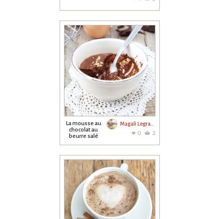
La mousse au
Magali Legrand
chocolat au
0
2
beurre salé