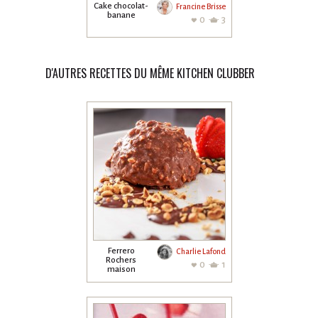
Cake chocolat-
Francine Brisse
banane
0
3
D'AUTRES RECETTES DU MÊME KITCHEN CLUBBER
Ferrero
Charlie Lafond
Rochers
0
1
maison