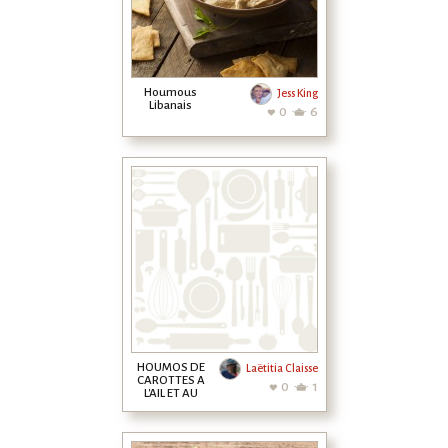
Houmous
Jess King
Libanais
0
6
HOUMOS DE
Laëtitia Claisse
CAROTTES A
0
1
L'AIL ET AU
CUMIN