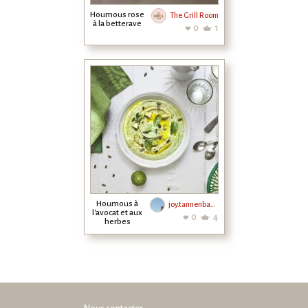
Houmous rose
The Grill Room
à la betterave
0
1
Houmous à
joy.tannenbaum
l'avocat et aux
0
4
herbes