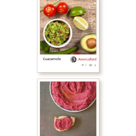
Guacamole
Anne Lafond
1
4