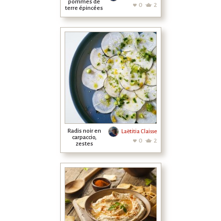
pommes de
0
2
terre épincées
à la libanaise
Radis noir en
Laëtitia Claisse
carpaccio,
0
2
zestes
d'agrumes