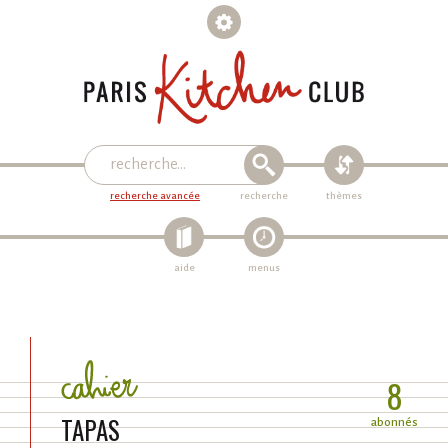
recherche avancée
recherche
thèmes
aide
menus
8
TAPAS
abonnés