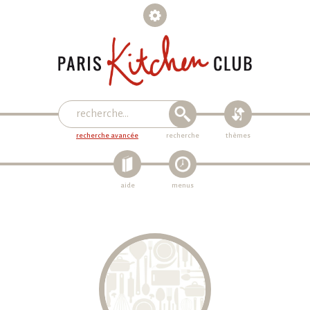
recherche avancée
recherche
thèmes
aide
menus