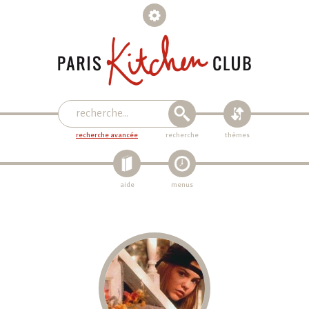
recherche avancée
recherche
thèmes
aide
menus