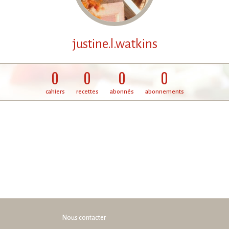
justine.l.watkins
0
0
0
0
cahiers
recettes
abonnés
abonnements
Nous contacter