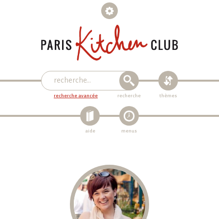
recherche avancée
recherche
thèmes
aide
menus