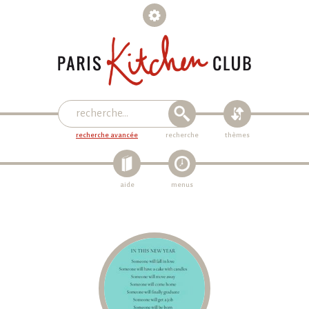
recherche avancée
recherche
thèmes
aide
menus