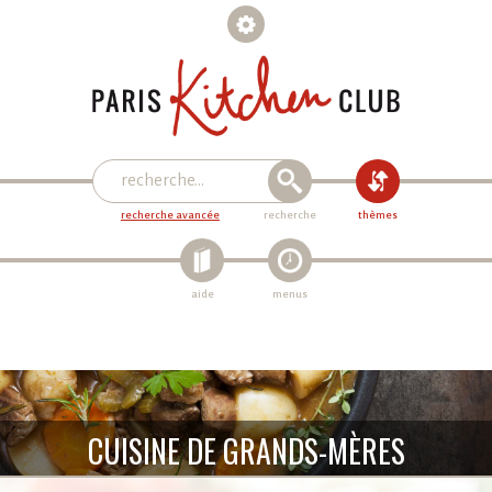
recherche avancée
recherche
thèmes
aide
menus
CUISINE DE GRANDS-MÈRES