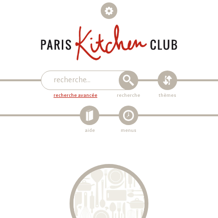
recherche avancée
recherche
thèmes
aide
menus